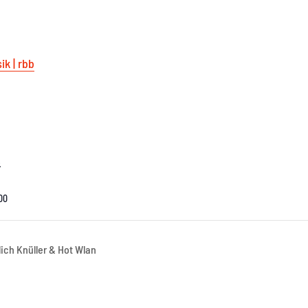
ik | rbb
5
:00
ich Knüller & Hot Wlan