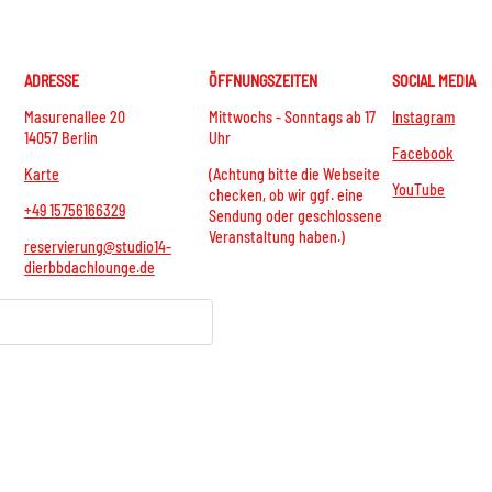
ADRESSE
ÖFFNUNGSZEITEN
SOCIAL MEDIA
Masurenallee 20
Mittwochs - Sonntags ab 17
Instagram
14057 Berlin
Uhr
Facebook
Karte
(Achtung bitte die Webseite
YouTube
checken, ob wir ggf. eine
+49 15756166329
Sendung oder geschlossene
Veranstaltung haben.)
reservierung@studio14-
dierbbdachlounge.de