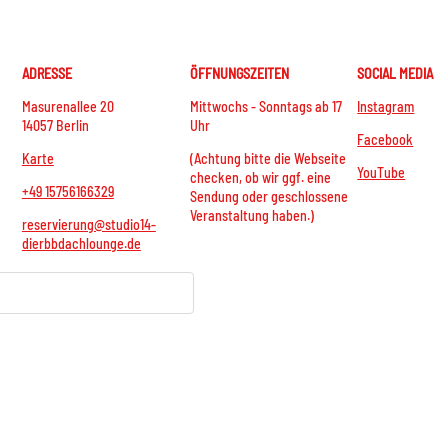
ADRESSE
ÖFFNUNGSZEITEN
SOCIAL MEDIA
Masurenallee 20
Mittwochs - Sonntags ab 17
Instagram
14057 Berlin
Uhr
Facebook
Karte
(Achtung bitte die Webseite
YouTube
checken, ob wir ggf. eine
+49 15756166329
Sendung oder geschlossene
Veranstaltung haben.)
reservierung@studio14-
dierbbdachlounge.de