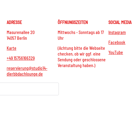
ADRESSE
ÖFFNUNGSZEITEN
SOCIAL MEDIA
Masurenallee 20
Mittwochs - Sonntags ab 17
Instagram
14057 Berlin
Uhr
Facebook
Karte
(Achtung bitte die Webseite
YouTube
checken, ob wir ggf. eine
+49 15756166329
Sendung oder geschlossene
Veranstaltung haben.)
reservierung@studio14-
dierbbdachlounge.de