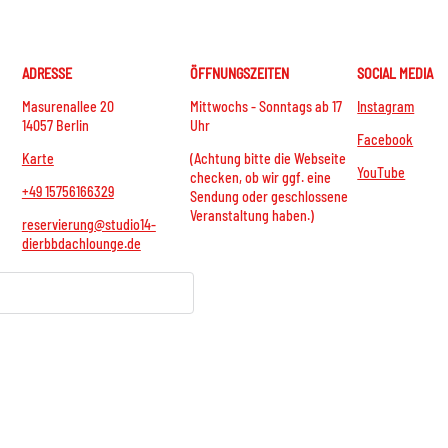
ADRESSE
ÖFFNUNGSZEITEN
SOCIAL MEDIA
Masurenallee 20
Mittwochs - Sonntags ab 17
Instagram
14057 Berlin
Uhr
Facebook
Karte
(Achtung bitte die Webseite
YouTube
checken, ob wir ggf. eine
+49 15756166329
Sendung oder geschlossene
Veranstaltung haben.)
reservierung@studio14-
dierbbdachlounge.de