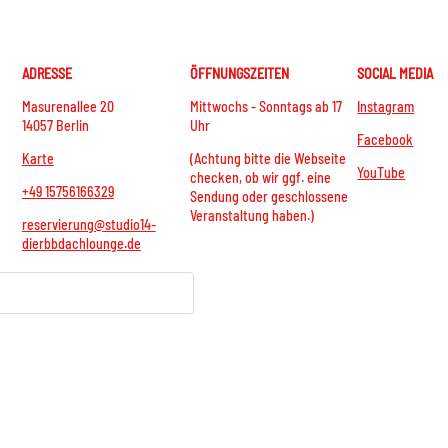
ADRESSE
ÖFFNUNGSZEITEN
SOCIAL MEDIA
Masurenallee 20
Mittwochs - Sonntags ab 17
Instagram
14057 Berlin
Uhr
Facebook
Karte
(Achtung bitte die Webseite
YouTube
checken, ob wir ggf. eine
+49 15756166329
Sendung oder geschlossene
Veranstaltung haben.)
reservierung@studio14-
dierbbdachlounge.de