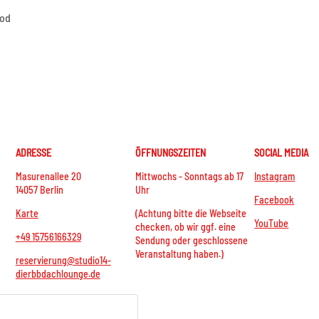
ood
ADRESSE
ÖFFNUNGSZEITEN
SOCIAL MEDIA
Masurenallee 20
Mittwochs - Sonntags ab 17
Instagram
14057 Berlin
Uhr
Facebook
Karte
(Achtung bitte die Webseite
YouTube
checken, ob wir ggf. eine
+49 15756166329
Sendung oder geschlossene
Veranstaltung haben.)
reservierung@studio14-
dierbbdachlounge.de