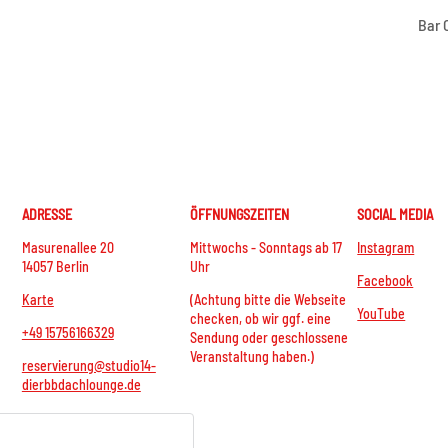
Bar 
ADRESSE
ÖFFNUNGSZEITEN
SOCIAL MEDIA
Masurenallee 20
Mittwochs - Sonntags ab 17
Instagram
14057 Berlin
Uhr
Facebook
Karte
(Achtung bitte die Webseite
YouTube
checken, ob wir ggf. eine
+49 15756166329
Sendung oder geschlossene
Veranstaltung haben.)
reservierung@studio14-
dierbbdachlounge.de