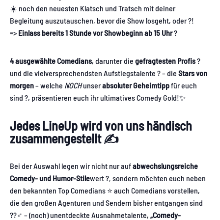
☀️ noch den neuesten Klatsch und Tratsch mit deiner
Begleitung auszutauschen, bevor die Show losgeht, oder ?!
=>
Einlass bereits 1 Stunde vor Showbeginn ab 15 Uhr
?
4 ausgewählte Comedians
, darunter die
gefragtesten Profis
?
und die vielversprechendsten Aufstiegstalente ? – die
Stars von
morgen
– welche
NOCH
unser
absoluter Geheimtipp
für euch
sind ?, präsentieren euch ihr ultimatives Comedy Gold!✨
Jedes LineUp wird von uns händisch
zusammengestellt ✍️
Bei der Auswahl legen wir nicht nur auf
abwechslungsreiche
Comedy- und Humor-Stile
wert ?, sondern möchten euch neben
den bekannten Top Comedians ⭐️ auch Comedians vorstellen,
die den großen Agenturen und Sendern bisher entgangen sind
??‍♂️ – (noch) unentdeckte Ausnahmetalente,
„Comedy-