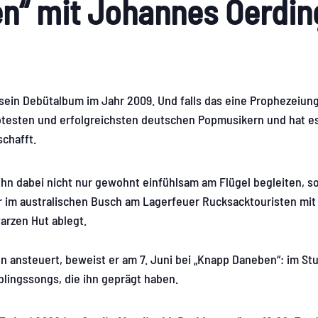
n“ mit Johannes Oerdin
ein Debütalbum im Jahr 2009. Und falls das eine Prophezeiung w
btesten und erfolgreichsten deutschen Popmusikern und hat e
chafft.
ihn dabei nicht nur gewohnt einfühlsam am Flügel begleiten, s
 er im australischen Busch am Lagerfeuer Rucksacktouristen mi
arzen Hut ablegt.
n ansteuert, beweist er am 7. Juni bei „Knapp Daneben“: im Stu
blingssongs, die ihn geprägt haben.