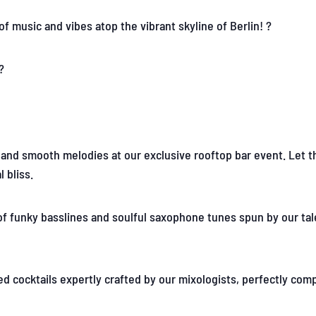
f music and vibes atop the vibrant skyline of Berlin! ?
?
 and smooth melodies at our exclusive rooftop bar event. Let t
 bliss.
of funky basslines and soulful saxophone tunes spun by our ta
d cocktails expertly crafted by our mixologists, perfectly co