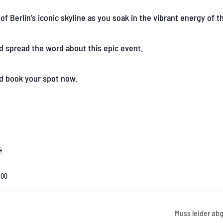
 Berlin’s iconic skyline as you soak in the vibrant energy of th
d spread the word about this epic event.
nd book your spot now.
4
:00
Muss leider a