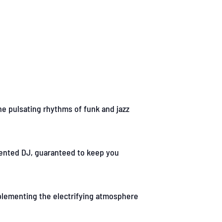
he pulsating rhythms of funk and jazz
lented DJ, guaranteed to keep you
mplementing the electrifying atmosphere