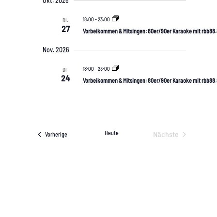
Okt. 2026
t
s
f
u
a
a
t
18:00
-
23:00
s
DI.
s
l
27
Vorbeikommen & Mitsingen: 80er/90er Karaoke mit rbb88
w
a
s
t
ä
u
l
Nov. 2026
u
n
h
g
n
t
l
18:00
-
23:00
DI.
g
e
24
u
Vorbeikommen & Mitsingen: 80er/90er Karaoke mit rbb88
n
A
n
.
n
g
s
e
i
Heute
Nächste
Veranstaltungen
Vorherige
c
n
Veranstaltungen
h
S
t
u
e
c
n
-
h