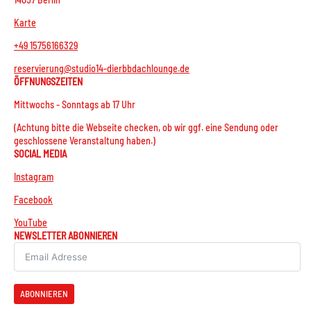
N
Karte
a
+49 15756166329
v
reservierung@studio14-dierbbdachlounge.de
i
ÖFFNUNGSZEITEN
g
Mittwochs - Sonntags ab 17 Uhr
a
(Achtung bitte die Webseite checken, ob wir ggf. eine Sendung oder
t
geschlossene Veranstaltung haben.)
SOCIAL MEDIA
i
Instagram
o
Facebook
n
YouTube
NEWSLETTER ABONNIEREN
ABONNIEREN