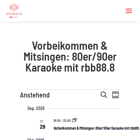
Vorbeikommen &
Mitsingen: 80er/90er
Karaoke mit rbb88.8
Veranstaltungen
V
V
Anstehend
S
Z
u
e
e
u
D
c
r
Sep. 2026
s
a
r
h
a
a
t
e
m
18:00
-
23:00
DI.
a
n
u
29
m
Vorbeikommen & Mitsingen: 80er/90er Karaoke mit rbb88
n
m
s
e
n
a