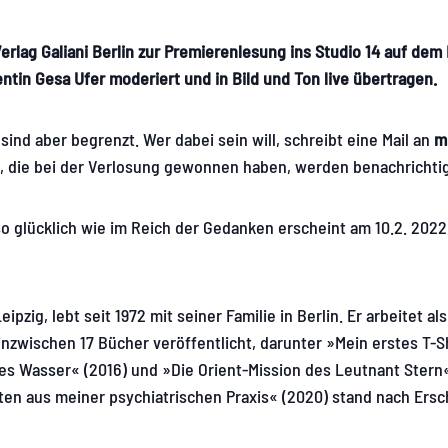
Verlag Galiani Berlin zur Premierenlesung ins Studio 14 auf de
ntin Gesa Ufer moderiert und in Bild und Ton live übertragen.
 sind aber begrenzt. Wer dabei sein will, schreibt eine Mail an
m
, die bei der Verlosung gewonnen haben, werden benachrichtig
 glücklich wie im Reich der Gedanken erscheint am 10.2. 2022, 
ipzig, lebt seit 1972 mit seiner Familie in Berlin. Er arbeitet 
zwischen 17 Bücher veröffentlicht, darunter »Mein erstes T-Sh
tes Wasser« (2016) und »Die Orient-Mission des Leutnant Ster
ten aus meiner psychiatrischen Praxis« (2020) stand nach Ers